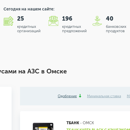
Сегодня на нашем сайте:
25
196
40
кредитных
кредитных
банковских
организаций
предложений
продуктов
усами на АЗС в Омске
Одобрение
Минимальная ставка
М
ТБАНК
- ОМСК