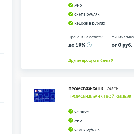
мир
счет в рублях
кэшбэк в рублях
Процент на остаток
Минимально
до 10%
от 0 руб.
Другие продукты банка 9
ПРОМСВЯЗЬБАНК
- ОМСК
ПРОМСВЯЗЬБАНК ТВОЙ КЕШБЭК
с чипом
мир
счет в рублях