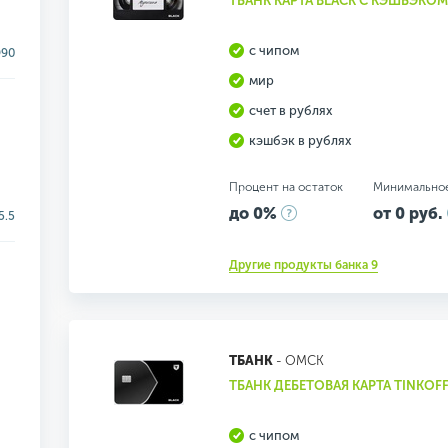
ТБАНК КАРТА BLACK С КЭШБЭКОМ
с чипом
990
мир
счет в рублях
кэшбэк в рублях
Процент на остаток
Минимально
до 0%
от 0 руб.
5.5
Другие продукты банка 9
ТБАНК
- ОМСК
ТБАНК ДЕБЕТОВАЯ КАРТА TINKOFF
с чипом