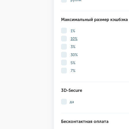
Максимальный размер кэшбэка
1%
10%
3%
30%
5%
7%
3D-Secure
да
Бесконтактная оплата